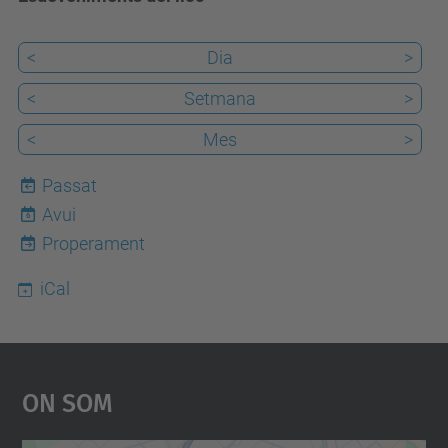
<
Dia
>
<
Setmana
>
<
Mes
>
Passat
Avui
6
Properament
iCal
On Som