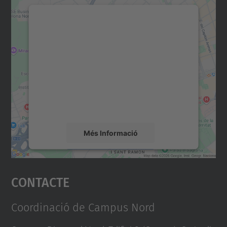
Necessitem el vostre
consentiment per carregar el
servei Google Maps!
Utilitzem un servei de tercers per incrustar
contingut del mapa que pugui recollir dades
sobre la vostra activitat. Reviseu-ne els
detalls i accepteu el servei per veure el
mapa.
Més Informació
Accepta
Contacte
powered by
Usercentrics Consent
Management Platform
Coordinació de Campus Nord