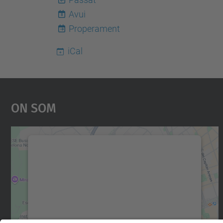
Avui
8
Properament
iCal
On Som
Necessitem el vostre consentiment
per carregar el servei Google Maps!
Utilitzem un servei de tercers per incrustar
contingut del mapa que pugui recollir dades
sobre la vostra activitat. Reviseu-ne els
detalls i accepteu el servei per veure el mapa.