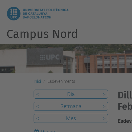
Campus Nord
Inici
Esdeveniments
Dil
<
Dia
>
Feb
<
Setmana
>
<
Mes
>
Esdev
Passat