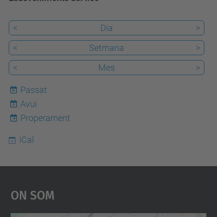
<
Dia
>
<
Setmana
>
<
Mes
>
Passat
Avui
6
Properament
iCal
On Som