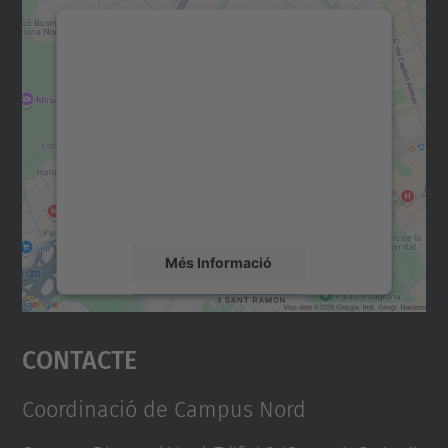
Necessitem el vostre
consentiment per carregar el
servei Google Maps!
Utilitzem un servei de tercers per incrustar
contingut del mapa que pugui recollir dades
sobre la vostra activitat. Reviseu-ne els
detalls i accepteu el servei per veure el
mapa.
Més Informació
Accepta
Contacte
powered by
Usercentrics Consent
Management Platform
Coordinació de Campus Nord