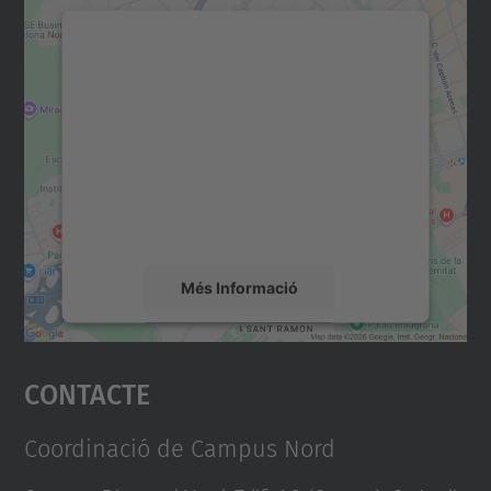
Necessitem el vostre
consentiment per carregar el
servei Google Maps!
Utilitzem un servei de tercers per incrustar
contingut del mapa que pugui recollir dades
sobre la vostra activitat. Reviseu-ne els
detalls i accepteu el servei per veure el
mapa.
Més Informació
Accepta
Contacte
powered by
Usercentrics Consent
Management Platform
Coordinació de Campus Nord