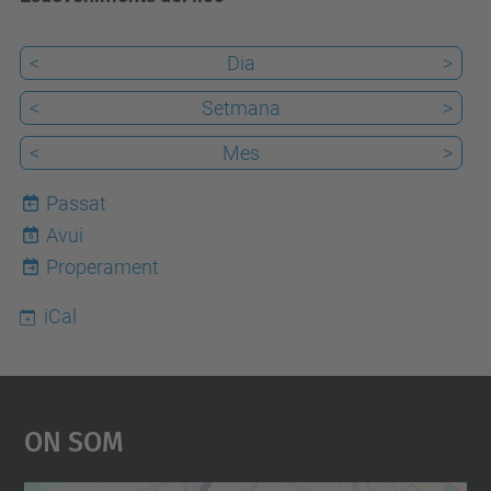
<
Dia
>
<
Setmana
>
<
Mes
>
Passat
Avui
6
Properament
iCal
On Som