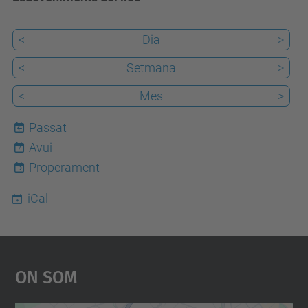
<
Dia
>
<
Setmana
>
<
Mes
>
Passat
Avui
7
Properament
iCal
On Som