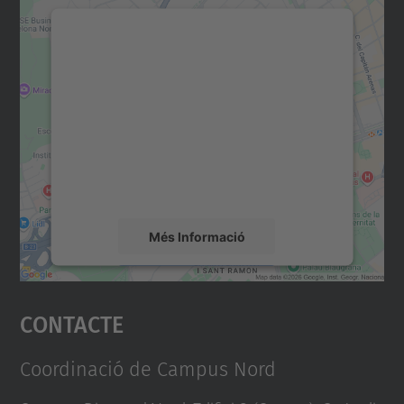
Necessitem el vostre
consentiment per carregar el
servei Google Maps!
Utilitzem un servei de tercers per incrustar
contingut del mapa que pugui recollir dades
sobre la vostra activitat. Reviseu-ne els
detalls i accepteu el servei per veure el
mapa.
Més Informació
Accepta
Contacte
powered by
Usercentrics Consent
Management Platform
Coordinació de Campus Nord