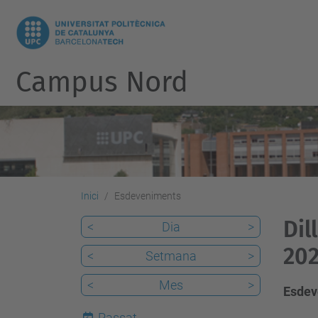
Campus Nord
Inici
Esdeveniments
Dil
<
Dia
>
202
<
Setmana
>
<
Mes
>
Esdev
Passat