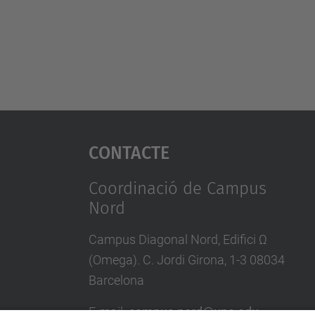
Contacte
Coordinació de Campus
Nord
Campus Diagonal Nord, Edifici Ω
(Omega). C. Jordi Girona, 1-3 08034
Barcelona
E-mail
:
campus.nord@upc.edu