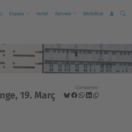
Cerca
C
ci
Espais
Hola!
Serveis
Mobilitat
e
r
c
a
a
v
a
n
Comparteix:
ç
enge, 19. Març
a
d
a
…