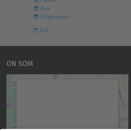
Avui
6
Properament
iCal
On Som
Necessitem el vostre consentiment
per carregar el servei Google Maps!
Utilitzem un servei de tercers per incrustar
contingut del mapa que pugui recollir dades
sobre la vostra activitat. Reviseu-ne els
detalls i accepteu el servei per veure el mapa.