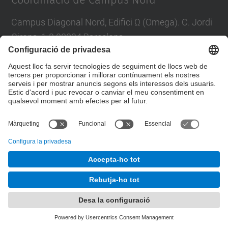
Coordinació de Campus Nord
Campus Diagonal Nord, Edifici Ω (Omega). C. Jordi
Girona, 1-3 08034 Barcelona
E-mail
:
campus.nord@upc.edu
Directori UPC
Formulari de contacte
© UPC
Unitat de Gestió del Campus Nord
Desenvolupat amb
Mapa del lloc
Accessibilitat
Avís legal
Configuració de privadesa