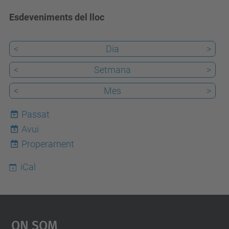
Esdeveniments del lloc
<
Dia
>
<
Setmana
>
<
Mes
>
Passat
Avui
8
Properament
iCal
On Som