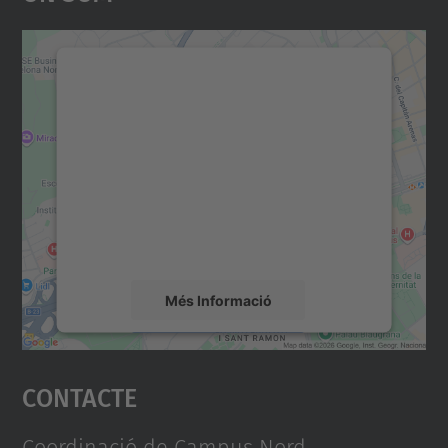
Necessitem el vostre
consentiment per carregar el
servei Google Maps!
Utilitzem un servei de tercers per incrustar
contingut del mapa que pugui recollir dades
sobre la vostra activitat. Reviseu-ne els
detalls i accepteu el servei per veure el
mapa.
Més Informació
Accepta
Contacte
powered by
Usercentrics Consent
Management Platform