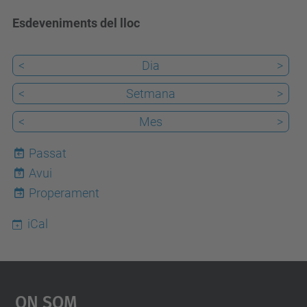
Esdeveniments del lloc
<
Dia
>
<
Setmana
>
<
Mes
>
Passat
Avui
9
Properament
iCal
On Som