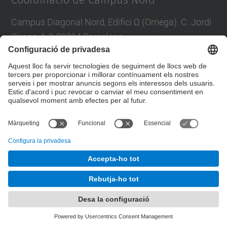
Coordinació de Campus Nord
Campus Diagonal Nord, Edifici Ω (Omega). C. Jordi
Girona, 1-3 08034 Barcelona
E-mail
:
campus.nord@upc.edu
Directori UPC
Formulari de contacte
© UPC
Unitat de Gestió del Campus Nord
Desenvolupat amb
Mapa del lloc
Accessibilitat
Avís legal
Configuració de privadesa