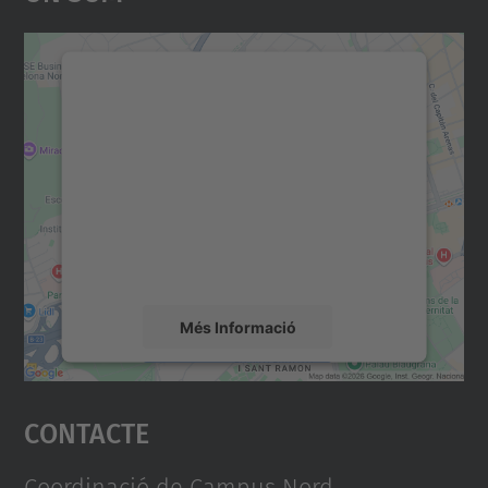
Necessitem el vostre
consentiment per carregar el
servei Google Maps!
Utilitzem un servei de tercers per incrustar
contingut del mapa que pugui recollir dades
sobre la vostra activitat. Reviseu-ne els
detalls i accepteu el servei per veure el
mapa.
Més Informació
Accepta
Contacte
powered by
Usercentrics Consent
Management Platform