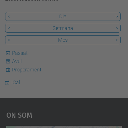
<
Dia
>
<
Setmana
>
<
Mes
>
Passat
Avui
9
Properament
iCal
On Som