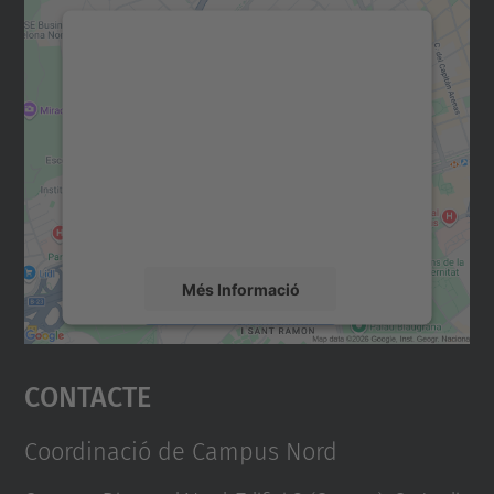
Necessitem el vostre
consentiment per carregar el
servei Google Maps!
Utilitzem un servei de tercers per incrustar
contingut del mapa que pugui recollir dades
sobre la vostra activitat. Reviseu-ne els
detalls i accepteu el servei per veure el
mapa.
Més Informació
Accepta
Contacte
powered by
Usercentrics Consent
Management Platform
Coordinació de Campus Nord