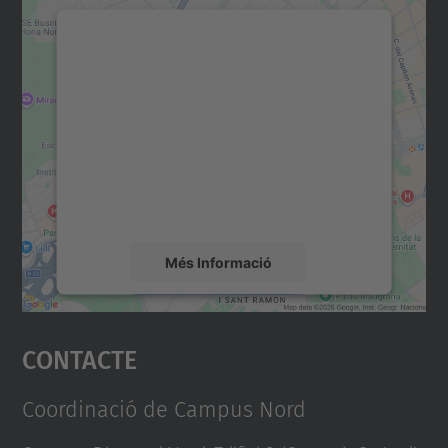
Necessitem el vostre
consentiment per carregar el
servei Google Maps!
Utilitzem un servei de tercers per incrustar
contingut del mapa que pugui recollir dades
sobre la vostra activitat. Reviseu-ne els
detalls i accepteu el servei per veure el
mapa.
Més Informació
Accepta
Contacte
powered by
Usercentrics Consent
Management Platform
Coordinació de Campus Nord