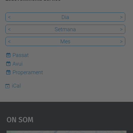
<
Dia
>
<
Setmana
>
<
Mes
>
Passat
Avui
7
Properament
iCal
On Som