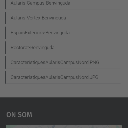
Aularis-Campus-Benvinguda
a
c
Aularis-Vertex-Benvinguda
i
EspaisExteriors-Benvinguda
ó
Rectorat-Benvinguda
CaracterístiquesAularisCampusNord.PNG
CaracterístiquesAularisCampusNord.JPG
On Som