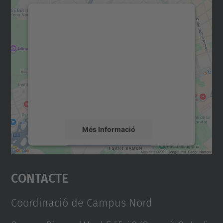
Necessitem el vostre
consentiment per carregar el
servei Google Maps!
Utilitzem un servei de tercers per incrustar
contingut del mapa que pugui recollir dades
sobre la vostra activitat. Reviseu-ne els
detalls i accepteu el servei per veure el
mapa.
Més Informació
Accepta
Contacte
powered by
Usercentrics Consent
Management Platform
Coordinació de Campus Nord