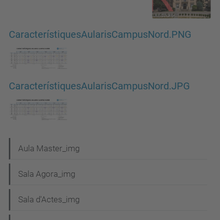
CaracterístiquesAularisCampusNord.PNG
CaracterístiquesAularisCampusNord.JPG
N
Aula Master_img
a
Sala Agora_img
v
e
Sala d'Actes_img
g