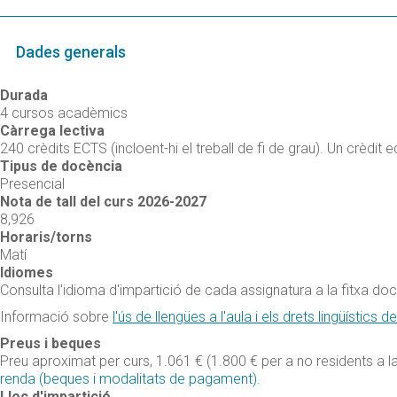
Dades generals
Durada
4 cursos acadèmics
Càrrega lectiva
240 crèdits ECTS (incloent-hi el treball de fi de grau). Un crèdit 
Tipus de docència
Presencial
Nota de tall del curs 2026-2027
8,926
Horaris/torns
Matí
Idiomes
Consulta l'idioma d'impartició de cada assignatura a la fitxa docen
Informació sobre
l'ús de llengües a l'aula i els drets lingüístics d
Preus i beques
Preu aproximat per curs, 1.061 € (1.800 € per a no residents a l
renda (beques i modalitats de pagament).
Lloc d'impartició