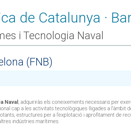
mes i Tecnologia Naval
elona (FNB)
ia Naval
, adquiriràs els coneixements necessaris per exerc
al cap a les activitats tecnològiques lligades a l’àmbit d
s flotants, estructures per a l’explotació i aprofitament de 
altres indústries marítimes.