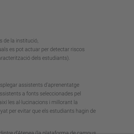
 de la institució,
quals es pot actuar per detectar riscos
racterització dels estudiants).
esplegar assistents d'aprenentatge
assistents a fonts seleccionades pel
xí les al·lucinacions i millorant la
yat per evitar que els estudiants hagin de
 dintre d'Atenea (la plataforma de campus