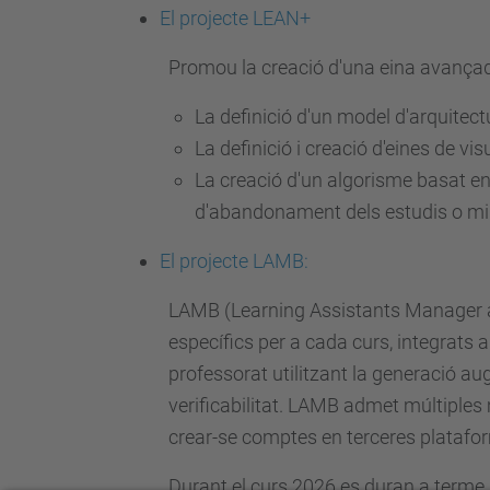
El projecte LEAN+
Promou la creació d'una eina avançada
La definició d'un model d'arquitectu
La definició i creació d'eines de vis
La creació d'un algorisme basat en i
d'abandonament dels estudis o millo
El projecte LAMB:
LAMB (Learning Assistants Manager an
específics per a cada curs, integrats 
professorat utilitzant la generació aug
verificabilitat. LAMB admet múltiples 
crear-se comptes en terceres platafo
Durant el curs 2026 es duran a terme 