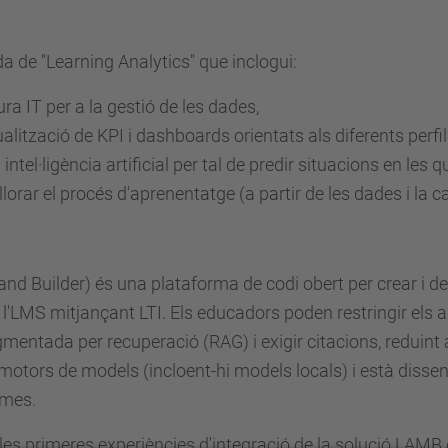
 de "Learning Analytics" que inclogui:
ra IT per a la gestió de les dades,
ualització de KPI i dashboards orientats als diferents perfils
ntel·ligència artificial per tal de predir situacions en les 
rar el procés d'aprenentatge (a partir de les dades i la ca
d Builder) és una plataforma de codi obert per crear i d
a l'LMS mitjançant LTI. Els educadors poden restringir els 
mentada per recuperació (RAG) i exigir citacions, reduint ai
motors de models (incloent-hi models locals) i està dissen
rmes.
les primeres experiències d'integració de la solució LAMB