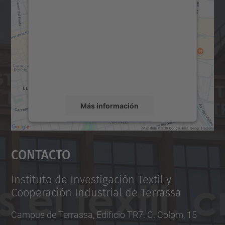
para cargar el servicio Google
Maps.
Utilizamos un servicio de terceros para
incrustar contenido de mapas que puede
recopilar datos sobre su actividad. Le
rogamos que revise los detalles y acepte el
servicio para ver este mapa.
Más información
Aceptar
Contacto
powered by
Usercentrics Consent
Management Platform
Instituto de Investigación Textil y
Cooperación Industrial de Terrassa
Campus de Terrassa, Edificio TR7. C. Colom, 15