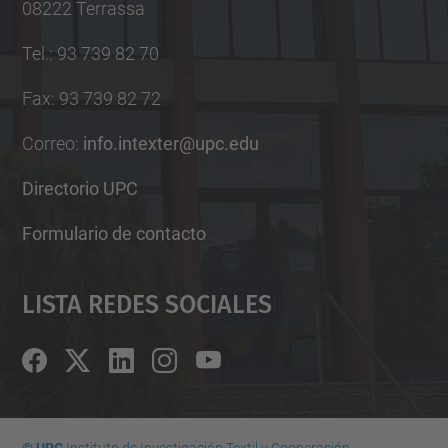
08222 Terrassa
Tel.
:
93 739 82 70
Fax
:
93 739 82 72
Correo
:
info.intexter@upc.edu
Directorio UPC
Formulario de contacto
Lista Redes Sociales