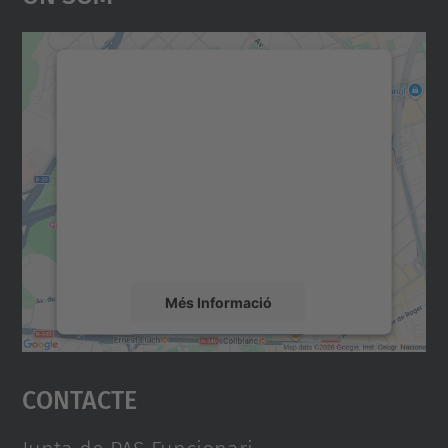
Necessitem el vostre
consentiment per carregar el
servei Google Maps!
Utilitzem un servei de tercers per incrustar
contingut del mapa que pugui recollir dades
sobre la vostra activitat. Reviseu-ne els
detalls i accepteu el servei per veure el
mapa.
Més Informació
Accepta
Contacte
powered by
Usercentrics Consent
Management Platform