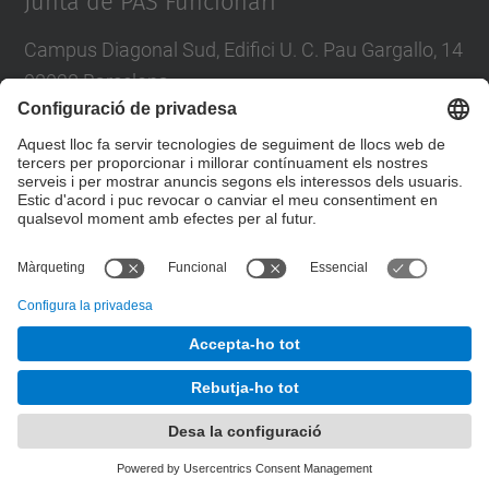
Junta de PAS Funcionari
Campus Diagonal Sud, Edifici U. C. Pau Gargallo, 14
08028 Barcelona
Tel.
:
93 401 71 46
E-mail
:
junta.pasf@upc.edu
Formulari de contacte
© UPC
Junta PAS Funcionari
Desenvolupat amb
Mapa del lloc
Accessibilitat