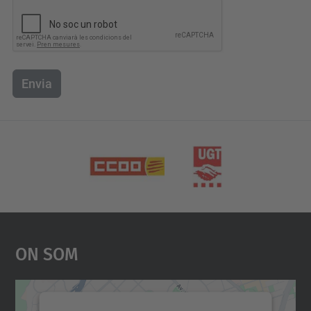
Envia
On Som