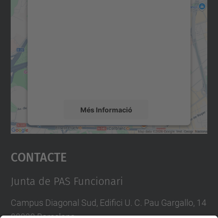
Necessitem el vostre
consentiment per carregar el
servei Google Maps!
Utilitzem un servei de tercers per incrustar
contingut del mapa que pugui recollir dades
sobre la vostra activitat. Reviseu-ne els
detalls i accepteu el servei per veure el
mapa.
Més Informació
Accepta
Contacte
powered by
Usercentrics Consent
Management Platform
Junta de PAS Funcionari
Campus Diagonal Sud, Edifici U. C. Pau Gargallo, 14
08028 Barcelona