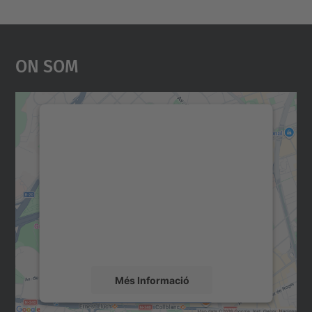
On Som
Necessitem el vostre
consentiment per carregar el
servei Google Maps!
Utilitzem un servei de tercers per incrustar
contingut del mapa que pugui recollir dades
sobre la vostra activitat. Reviseu-ne els
detalls i accepteu el servei per veure el
mapa.
Més Informació