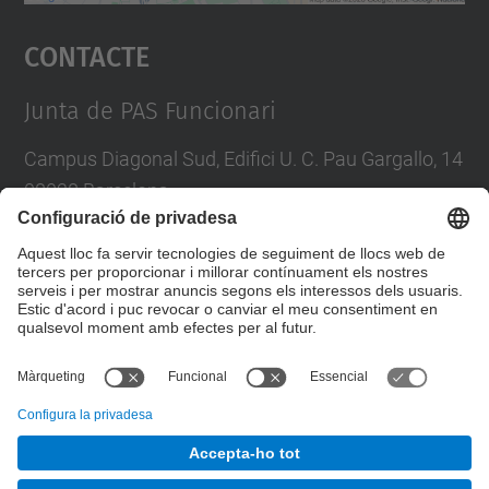
Accepta
Contacte
powered by
Usercentrics Consent
Management Platform
Junta de PAS Funcionari
Campus Diagonal Sud, Edifici U. C. Pau Gargallo, 14
08028 Barcelona
Tel.
:
93 401 71 46
E-mail
:
junta.pasf@upc.edu
Formulari de contacte
© UPC
Junta PAS Funcionari