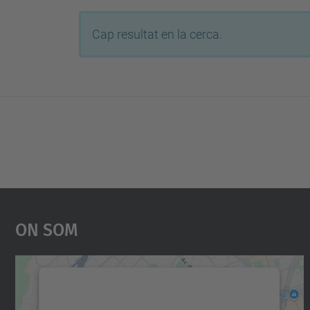
Cap resultat en la cerca.
On Som
Necessitem el vostre consentiment
per carregar el servei Google Maps!