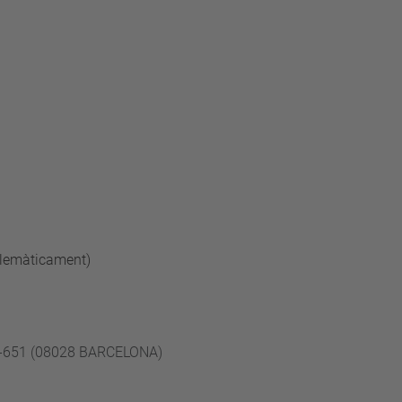
elemàticament)
B
49-651 (08028 BARCELONA)