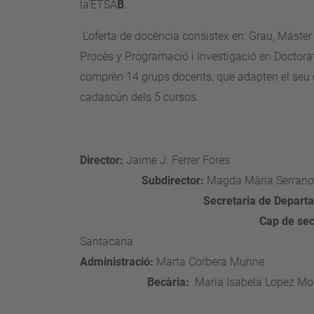
la'ETSA
B
.
L'oferta de docència consistex en: Grau, Màster 
Procès y Programació i Investigació en Doctora
comprèn 14 grups docents, que adapten el seu c
cadascún dels 5 cursos.
Director:
Jaime J. Fe
Subdirector:
Magda M
Secretaria de Depart
Cap de sec
Santaca
Administració:
Marta Cor
Becària:
Maria Isabela Lopez Mo