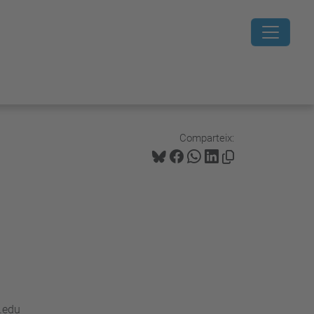
Comparteix:
.dpa@upc.edu
.edu