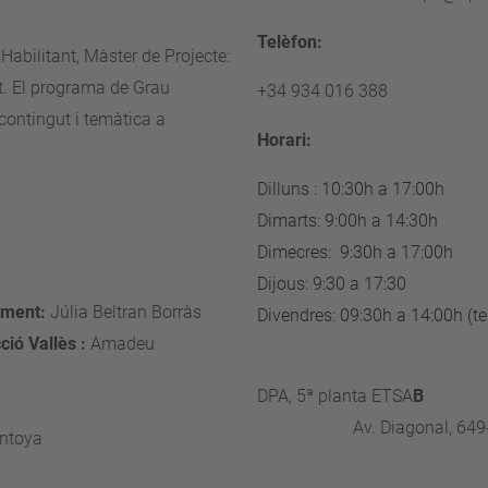
Telèfon:
Habilitant, Màster de Projecte:
t. El programa de Grau
+34 934 016 388
ontingut i temàtica a
Horari:
Dilluns : 10:30h a 17:00h
Dimarts: 9:00h a 14:30h
rrer Fores
Dimecres: 9:30h a 17:00h
ària Serrano
Dijous: 9:30 a 17:30
ament:
Júlia Beltran Borràs
Divendres: 09:30h a 14:00h (t
ció Vallès :
Amadeu
nffjfjjgjhj
na
DPA, 5ª planta ETSA
bera Munne
Av. Diagonal, 6
ntoya