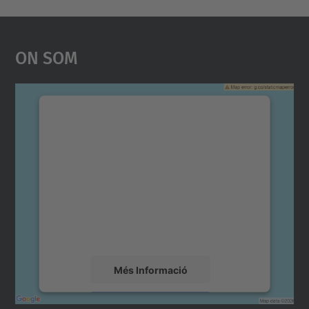
On Som
Necessitem el vostre
consentiment per carregar el
servei Google Maps!
Utilitzem un servei de tercers per incrustar
contingut del mapa que pugui recollir dades
sobre la vostra activitat. Reviseu-ne els
detalls i accepteu el servei per veure el
mapa.
Més Informació
Accepta