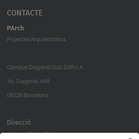
Contacte
powered by
Usercentrics Consent
Management Platform
PArch
Projectes Arquitectònics
Campus Diagonal Sud, Edifici A.
Av. Diagonal, 649
08028 Barcelona
Direcció
Jaime J. Ferrer Forés