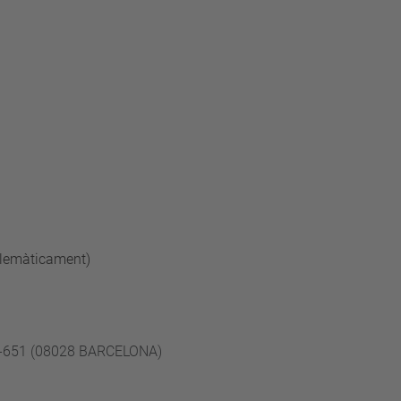
elemàticament)
B
49-651 (08028 BARCELONA)