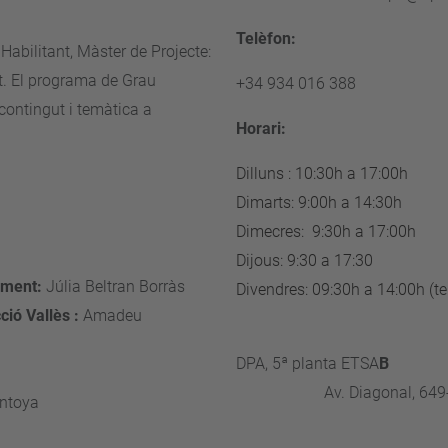
Telèfon:
Habilitant, Màster de Projecte:
t. El programa de Grau
+34 934 016 388
ontingut i temàtica a
Horari:
Dilluns : 10:30h a 17:00h
Dimarts: 9:00h a 14:30h
rrer Fores
Dimecres: 9:30h a 17:00h
ària Serrano
Dijous: 9:30 a 17:30
ament:
Júlia Beltran Borràs
Divendres: 09:30h a 14:00h (t
ció Vallès :
Amadeu
nffjfjjgjhj
na
DPA, 5ª planta ETSA
bera Munne
Av. Diagonal, 6
ntoya