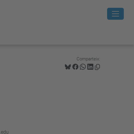
Comparteix:
.dpa@upc.edu
.edu