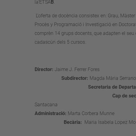
la'ETSA
B
.
L'oferta de docència consistex en: Grau, Màster 
Procès y Programació i Investigació en Doctora
comprèn 14 grups docents, que adapten el seu c
cadascún dels 5 cursos.
Director:
Jaime J. Fe
Subdirector:
Magda M
Secretaria de Depart
Cap de sec
Santaca
Administració:
Marta Cor
Becària:
Maria Isabela Lopez Mo