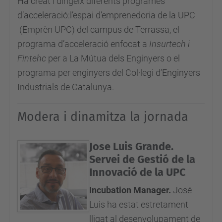
Ha creat i dirigeix diferents programes
e
d’acceleració:l’espai d’emprenedoria de la UPC
c
(Emprèn UPC) del campus de Terrassa, el
t
programa d’acceleració enfocat a
Insurtech i
e
Fintehc
per a La Mútua dels Enginyers o el
s
programa per enginyers del Col·legi d’Enginyers
-
Industrials de Catalunya.
m
e
Modera i dinamitza la jornada
t
r
Jose Luis Grande.
i
Servei de Gestió de la
q
Innovació de la UPC
u
Incubation Manager.
José
e
Luis ha estat estretament
s
lligat al desenvolupament de