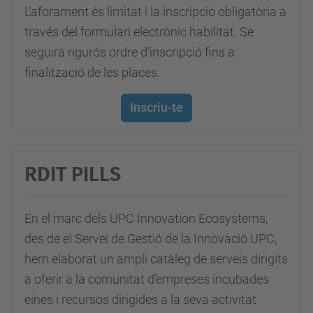
L’aforament és limitat i la inscripció obligatòria a
a
través del formulari electrònic habilitat. Se
u
seguirà rigurós ordre d’inscripció fins a
-
finalització de les places.
e
n
Inscriu-te
-
l
e
RDIT PILLS
s
-
s
En el marc dels UPC Innovation Ecosystems,
t
des de el Servei de Gestió de la Innovació UPC,
a
hem elaborat un ampli catàleg de serveis dirigits
r
a oferir a la comunitat d’empreses incubades
t
eines i recursos dirigides a la seva activitat