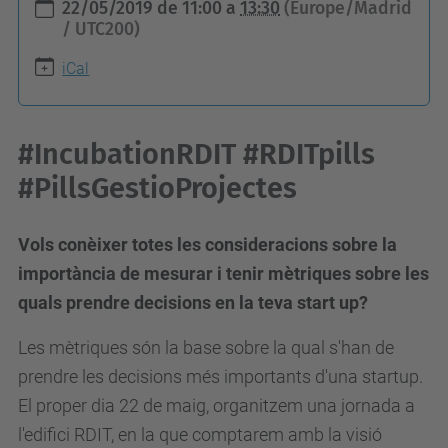
22/05/2019
de
11:00
a
13:30
(Europe/Madrid
t
/ UTC200)
t
iCal
p
s
:
#IncubationRDIT #RDITpills
/
#PillsGestioProjectes
/
w
Vols conèixer totes les consideracions sobre la
w
importància de mesurar i tenir mètriques sobre les
w
quals prendre decisions en la teva start up?
.
u
Les mètriques són la base sobre la qual s'han de
p
prendre les decisions més importants d'una startup.
c
El proper dia 22 de maig, organitzem una jornada a
.
l'edifici RDIT, en la que comptarem amb la visió