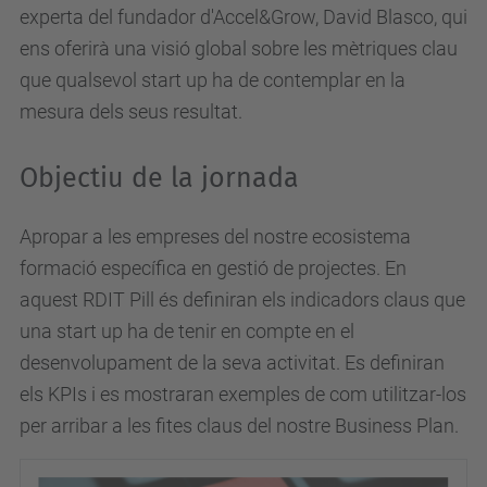
e
experta del fundador d'Accel&Grow, David Blasco, qui
d
ens oferirà una visió global sobre les mètriques clau
u
que qualsevol start up ha de contemplar en la
/
mesura dels seus resultat.
p
a
Objectiu de la jornada
r
c
Apropar a les empreses del nostre ecosistema
u
formació específica en gestió de projectes. En
p
aquest RDIT Pill és definiran els indicadors claus que
c
una start up ha de tenir en compte en el
/
desenvolupament de la seva activitat. Es definiran
c
els KPIs i es mostraran exemples de com utilitzar-los
a
per arribar a les fites claus del nostre Business Plan.
/
e