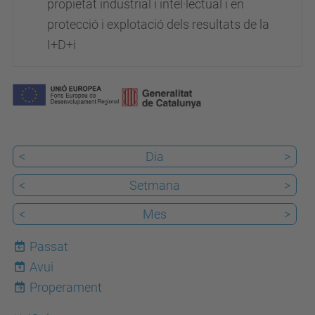
propietat industrial i intel·lectual i en
protecció i explotació dels resultats de la
I+D+i
<
Dia
>
<
Setmana
>
<
Mes
>
Passat
Avui
9
Properament