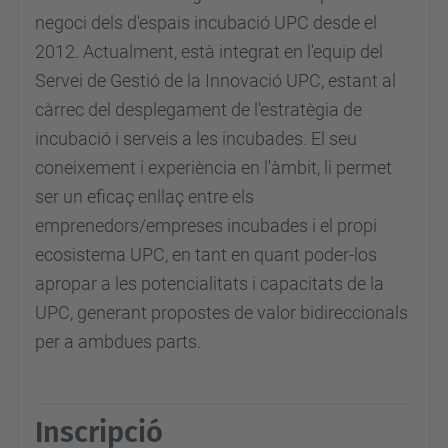
-
negoci dels d'espais incubació UPC desde el
i
2012. Actualment, està integrat en l'equip del
-
Servei de Gestió de la Innovació UPC, estant al
i
càrrec del desplegament de l'estratègia de
n
incubació i serveis a les incubades. El seu
d
coneixement i experiència en l'àmbit, li permet
i
ser un eficaç enllaç entre els
c
emprenedors/empreses incubades i el propi
a
ecosistema UPC, en tant en quant poder-los
d
apropar a les potencialitats i capacitats de la
o
UPC, generant propostes de valor bidireccionals
r
per a ambdues parts.
s
-
c
Inscripció
l