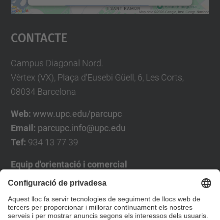
Accepta
Contacte
powered by
Usercentrics Consent
Management Platform
Campus Diagonal Nord.
Vèrtex (VX), Plaça d'Eusebi Güell, 6, Les Corts,
08034 Barcelona
Web:
www.upc.edu/parcupc
Email:
parcupc.info@upc.edu
Tef:
934 13 77 39
Equip d'orientació i comercial
José Luís Grande
Tel. 93 4137194
jose.luis.grande@upc.edu