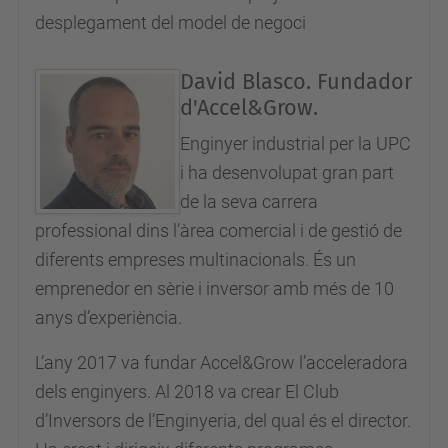
i
desplegament del model de negoci
l
l
David Blasco. Fundador
s
d'Accel&Grow.
-
Enginyer industrial per la UPC
g
i ha desenvolupat gran part
e
de la seva carrera
s
professional dins l’àrea comercial i de gestió de
t
diferents empreses multinacionals. És un
i
emprenedor en sèrie i inversor amb més de 10
o
anys d’experiència.
-
p
L’any 2017 va fundar Accel&Grow l’acceleradora
r
dels enginyers. Al 2018 va crear El Club
o
d’Inversors de l’Enginyeria, del qual és el director.
j