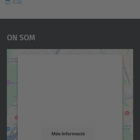
iCal
On Som
Necessitem el vostre
consentiment per carregar el
servei Google Maps!
Utilitzem un servei de tercers per incrustar
contingut del mapa que pugui recollir dades
sobre la vostra activitat. Reviseu-ne els
detalls i accepteu el servei per veure el
mapa.
Més Informació