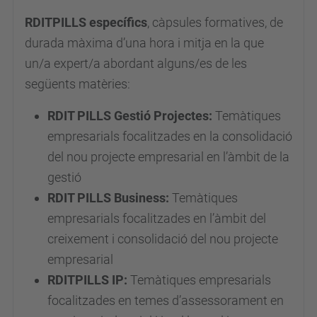
2019-
RDITPILLS específics
, càpsules formatives, de
05-
durada màxima d’una hora i mitja en la que
22T11:00:00+02:00
un/a expert/a abordant alguns/es de les
2019-
següents matèries:
05-
RDIT PILLS Gestió Projectes:
Temàtiques
22T13:30:00+02:00
empresarials focalitzades en la consolidació
del nou projecte empresarial en l’àmbit de la
gestió
RDIT PILLS Business:
Temàtiques
empresarials focalitzades en l’àmbit del
creixement i consolidació del nou projecte
empresarial
RDITPILLS IP:
Temàtiques empresarials
focalitzades en temes d’assessorament en