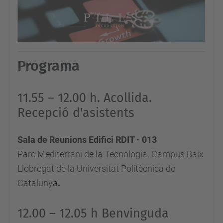
s
d
e
v
Programa
e
n
11.55 – 12.00 h. Acollida.
i
Recepció d'asistents
m
e
Sala de Reunions Edifici RDIT - 013
n
Parc Mediterrani de la Tecnologia. Campus Baix
t
Llobregat de la Universitat Politècnica de
s
Catalunya
.
/
r
12.00 – 12.05 h Benvinguda
d