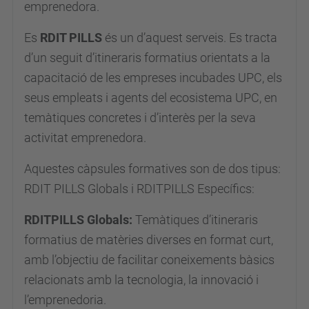
-
emprenedora.
u
Es
RDIT PILLS
és un d’aquest serveis. Es tracta
p
d’un seguit d’itineraris formatius orientats a la
s
capacitació de les empreses incubades UPC, els
RDIT
seus empleats i agents del ecosistema UPC, en
Pills
temàtiques concretes i d’interès per la seva
Gestió
activitat emprenedora.
Projectes.
"Mètriques
Aquestes càpsules formatives son de dos tipus:
i
RDIT PILLS Globals i RDITPILLS Específics:
indicadors
RDITPILLS Globals:
Temàtiques d’itineraris
clau
formatius de matèries diverses en format curt,
en
amb l’objectiu de facilitar coneixements bàsics
les
relacionats amb la tecnologia, la innovació i
Start
l’emprenedoria.
Ups"