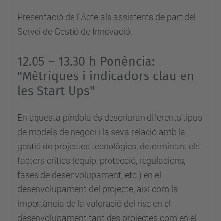
i
Presentació de l´Acte als assistents de part del
t
Servei de Gestió de Innovació.
-
p
12.05 – 13.30 h Ponència:
i
"Mètriques i indicadors clau en
l
les Start Ups"
l
s
En aquesta píndola és descriuran diferents tipus
/
de models de negoci i la seva relació amb la
r
gestió de projectes tecnològics, determinant els
d
factors crítics (equip, protecció, regulacions,
i
fases de desenvolupament, etc.) en el
t
desenvolupament del projecte, així com la
-
importància de la valoració del risc en el
p
desenvolupament tant des projectes com en el