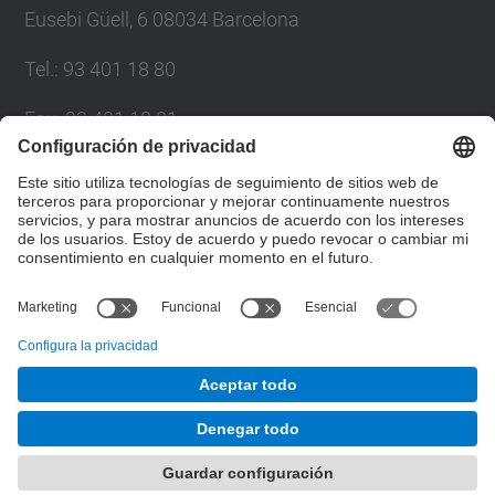
Eusebi Güell, 6 08034 Barcelona
Tel.
:
93 401 18 80
Fax
:
93 401 18 81
Correo
:
info.gpaq@(upc.edu)
Directorio UPC
Formulario de contacto
© UPC
Gabinete de Planificación, Evaluación y Calidad
Desarrollado con