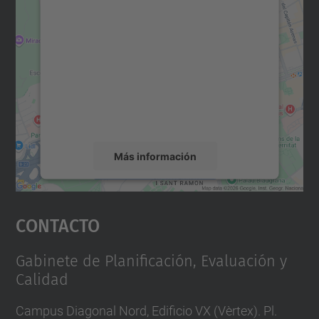
Necesitamos su consentimiento
para cargar el servicio Google
Maps.
Utilizamos un servicio de terceros para
incrustar contenido de mapas que puede
recopilar datos sobre su actividad. Le
rogamos que revise los detalles y acepte el
servicio para ver este mapa.
Más información
Aceptar
Contacto
powered by
Usercentrics Consent
Management Platform
Gabinete de Planificación, Evaluación y
Calidad
Campus Diagonal Nord, Edificio VX (Vèrtex). Pl.