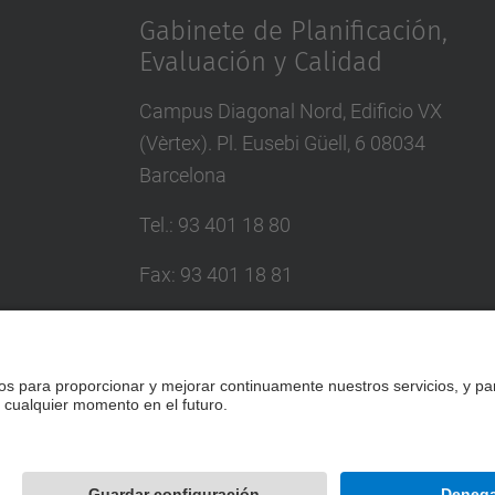
Gabinete de Planificación,
Evaluación y Calidad
Campus Diagonal Nord, Edificio VX
(Vèrtex). Pl. Eusebi Güell, 6 08034
Barcelona
Tel.
:
93 401 18 80
Fax
:
93 401 18 81
Correo
:
info.gpaq@(upc.edu)
Directorio UPC
Formulario de contacto