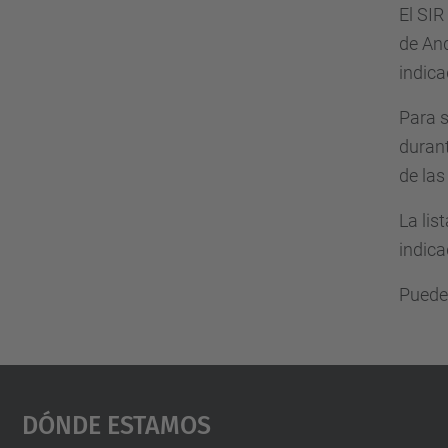
El SIR
de And
indica
Para s
durant
de las
La lis
indica
Puede
Dónde Estamos