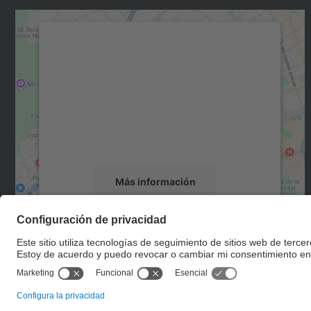
Necesitamos su consentimiento
para cargar el servicio Google Maps.
Utilizamos un servicio de terceros para
incrustar contenido de mapas que puede
recopilar datos sobre su actividad. Le
rogamos que revise los detalles y acepte el
servicio para ver este mapa.
Más información
Aceptar
powered by
Usercentrics Consent
Management Platform