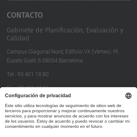
Aceptar
Contacto
powered by
Usercentrics Consent
Management Platform
Gabinete de Planificación, Evaluación y
Calidad
Campus Diagonal Nord, Edificio VX (Vèrtex). Pl.
Eusebi Güell, 6 08034 Barcelona
Tel.
:
93 401 18 80
Fax
:
93 401 18 81
Correo
:
info.gpaq@(upc.edu)
Directorio UPC
Formulario de contacto