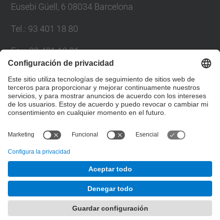
Eusebi Güell, 6 08034 Barcelona
Tel.
:
93 401 18 80
Fax
:
93 401 18 81
Correo
:
info.gpaq@(upc.edu)
Directorio UPC
Formulario de contacto
© UPC
Gabinete de Planificación, Evaluación y Calidad
Desarrollado con