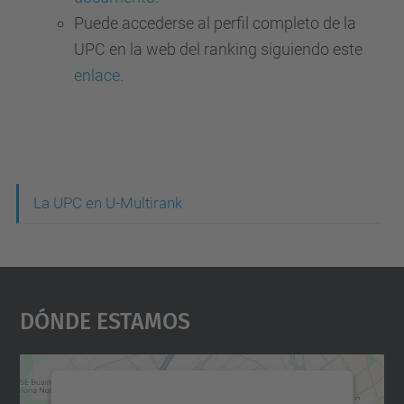
Puede accederse al perfil completo de la
UPC en la web del ranking siguiendo este
enlace.
N
La UPC en U-Multirank
a
v
e
Dónde Estamos
g
a
c
Necesitamos su consentimiento