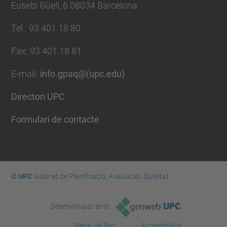
Eusebi Güell, 6 08034 Barcelona
Tel.
:
93 401 18 80
Fax
:
93 401 18 81
E-mail
:
info.gpaq@(upc.edu)
Directori UPC
Formulari de contacte
© UPC
Gabinet de Planificació, Avaluació i Qualitat
Desenvolupat amb
Mapa del lloc
Accessibilitat