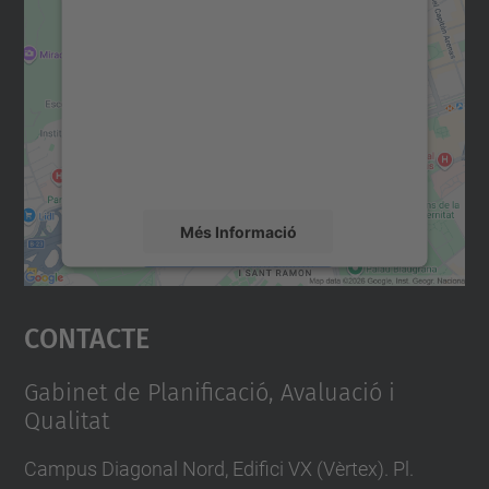
consentiment per carregar el
servei Google Maps!
Utilitzem un servei de tercers per incrustar
contingut del mapa que pugui recollir dades
sobre la vostra activitat. Reviseu-ne els
detalls i accepteu el servei per veure el
mapa.
Més Informació
Accepta
Contacte
powered by
Usercentrics Consent
Management Platform
Gabinet de Planificació, Avaluació i
Qualitat
Campus Diagonal Nord, Edifici VX (Vèrtex). Pl.