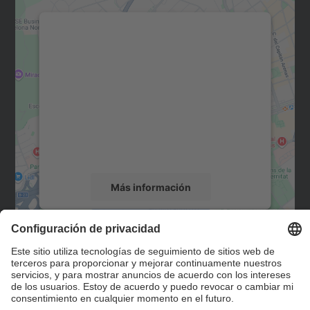
Necesitamos su consentimiento
para cargar el servicio Google
Maps.
Utilizamos un servicio de terceros para
incrustar contenido de mapas que puede
recopilar datos sobre su actividad. Le
rogamos que revise los detalles y acepte el
servicio para ver este mapa.
Más información
Aceptar
Contacto
powered by
Usercentrics Consent
Management Platform
Formulario de contacto