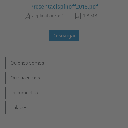
Presentacispinoff2018.pdf
application/pdf
1.8 MB
Descargar
N
Quienes somos
a
Que hacemos
v
e
Documentos
g
Enlaces
a
c