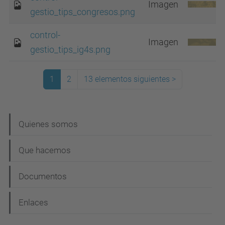
Imagen
gestio_tips_congresos.png
control-
Imagen
gestio_tips_ig4s.png
1
2
13 elementos siguientes
>
(actual)
N
Quienes somos
a
Que hacemos
v
e
Documentos
g
Enlaces
a