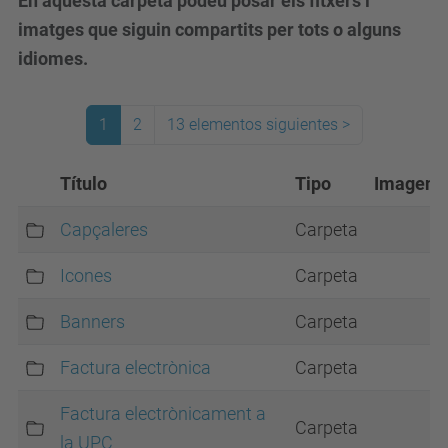
En aquesta carpeta podeu posar els fitxers i
imatges que siguin compartits per tots o alguns
idiomes.
1
2
13 elementos siguientes
>
(actual)
Título
Tipo
Imagen
Capçaleres
Carpeta
Icones
Carpeta
Banners
Carpeta
Factura electrònica
Carpeta
Factura electrònicament a
Carpeta
la UPC