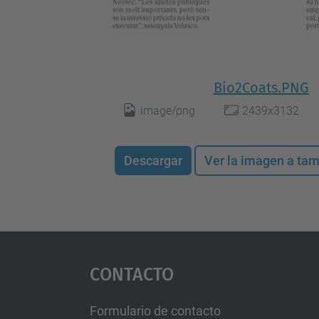
Bio2Coats.PNG
image/png
2439x3132
Descargar
Ver la imagen a ta
Contacto
Formulario de contacto