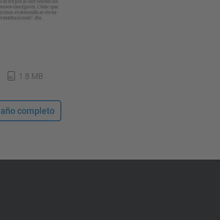
1.8 MB
maño completo