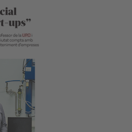
d
a
…