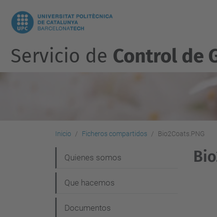
Servicio de
Control de 
Inicio
Ficheros compartidos
Bio2Coats.PNG
Bi
N
Quienes somos
a
Que hacemos
v
e
Documentos