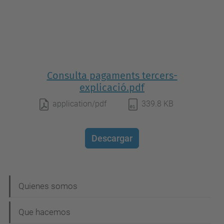
Consulta pagaments tercers-
explicació.pdf
application/pdf
339.8 KB
Descargar
N
Quienes somos
a
Que hacemos
v