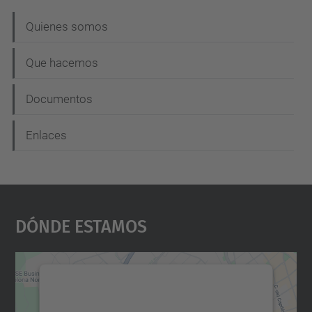
N
Quienes somos
a
Que hacemos
v
e
Documentos
g
Enlaces
a
c
i
ó
Dónde Estamos
n
Necesitamos su consentimiento
para cargar el servicio Google