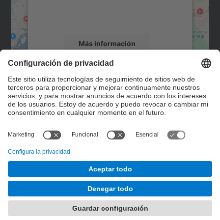
rogamos que revise los detalles y acepte el
servicio para ver este mapa.
Más información
Aceptar
Contacto
powered by
Usercentrics Consent
Management Platform
Formulario de contacto
© UPC
Servicio de Control de Gestión. SCG
Desarrollado con
Mapa del Sitio
Accesibilidad