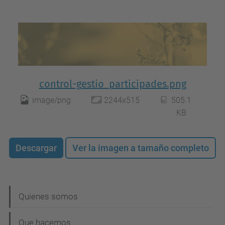
control-gestio_participades.png
image/png
2244x515
505.1
KB
Descargar
Ver la imagen a tamaño completo
N
Quienes somos
a
Que hacemos