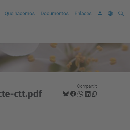
Busca
B
Que hacemos
Documentos
Enlaces
ú
s
q
u
e
d
a
A
Compartir:
v
te-ctt.pdf
a
n
z
a