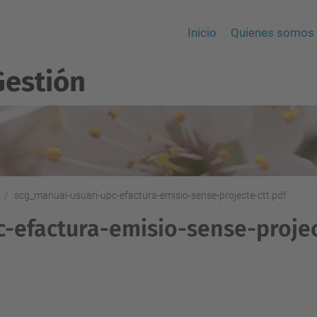
Inicio
Quienes somos
Gestión
scg_manual-usuari-upc-efactura-emisio-sense-projecte-ctt.pdf
-efactura-emisio-sense-projec