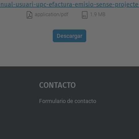
nual-usuari-upc-efactura-emisio-sense-projecte-
application/pdf
1.9 MB
Descargar
Contacto
Formulario de contacto