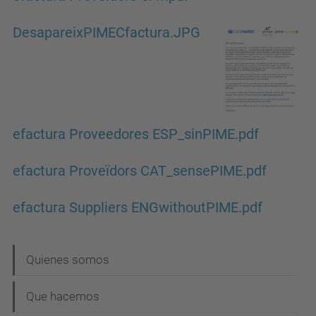
DesapareixPIMECfactura.JPG
efactura Proveedores ESP_sinPIME.pdf
efactura Proveïdors CAT_sensePIME.pdf
efactura Suppliers ENGwithoutPIME.pdf
N
Quienes somos
a
Que hacemos
v