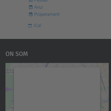
Avui
7
Properament
iCal
On Som
Necessitem el vostre consentiment
per carregar el servei Google Maps!
Utilitzem un servei de tercers per incrustar
contingut del mapa que pugui recollir dades
sobre la vostra activitat. Reviseu-ne els
detalls i accepteu el servei per veure el mapa.