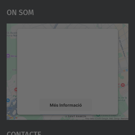
On Som
Necessitem el vostre
consentiment per carregar el
servei Google Maps!
Utilitzem un servei de tercers per incrustar
contingut del mapa que pugui recollir dades
sobre la vostra activitat. Reviseu-ne els
detalls i accepteu el servei per veure el
mapa.
Més Informació
Accepta
Contacte
powered by
Usercentrics Consent