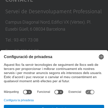
Management Platform
Servei de Desenvolupament Professional
Campus Diagonal Nord, Edifici VX (Vèrtex). Pl.
Eusebi Güell, 6 08034 Barcelona
Tel.
:
93 401 73 08
Fax
:
93 401 16 22
E-mail
:
sdp.formacio@upc.edu
Directori UPC
Formulari de contacte