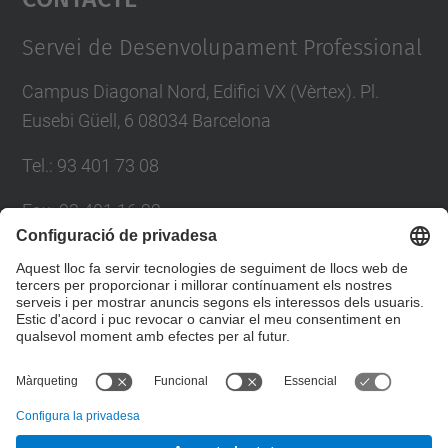
Management Platform
Servei de Desenvolupament Professional
Campus Diagonal Nord, Edifici VX (Vèrtex). Pl.
Eusebi Güell, 6 08034 Barcelona
Tel.
:
93 401 73 08
Fax
:
93 401 16 22
E-mail
:
sdp.formacio@upc.edu
Directori UPC
Formulari de contacte