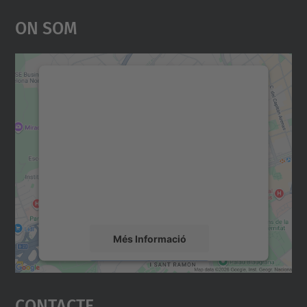
On Som
Necessitem el vostre
consentiment per carregar el
servei Google Maps!
Utilitzem un servei de tercers per incrustar
contingut del mapa que pugui recollir dades
sobre la vostra activitat. Reviseu-ne els
detalls i accepteu el servei per veure el
mapa.
Més Informació
Accepta
Contacte
powered by
Usercentrics Consent