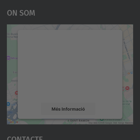
On Som
Necessitem el vostre
consentiment per carregar el
servei Google Maps!
Utilitzem un servei de tercers per incrustar
contingut del mapa que pugui recollir dades
sobre la vostra activitat. Reviseu-ne els
detalls i accepteu el servei per veure el
mapa.
Més Informació
Accepta
Contacte
powered by
Usercentrics Consent