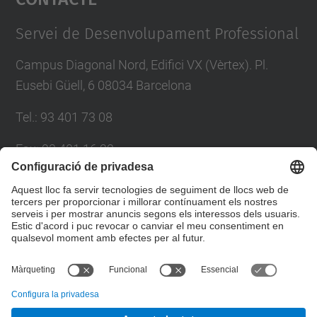
Management Platform
Servei de Desenvolupament Professional
Campus Diagonal Nord, Edifici VX (Vèrtex). Pl.
Eusebi Güell, 6 08034 Barcelona
Tel.
:
93 401 73 08
Fax
:
93 401 16 22
E-mail
:
sdp.formacio@upc.edu
Directori UPC
Formulari de contacte