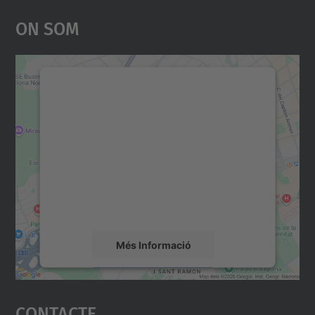
On Som
Necessitem el vostre
consentiment per carregar el
servei Google Maps!
Utilitzem un servei de tercers per incrustar
contingut del mapa que pugui recollir dades
sobre la vostra activitat. Reviseu-ne els
detalls i accepteu el servei per veure el
mapa.
Més Informació
Accepta
Contacte
powered by
Usercentrics Consent