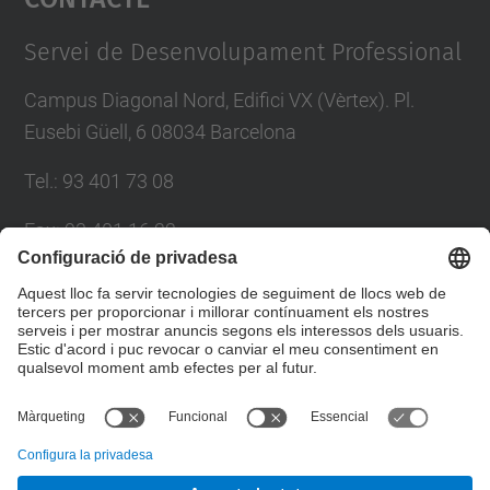
Management Platform
Servei de Desenvolupament Professional
Campus Diagonal Nord, Edifici VX (Vèrtex). Pl.
Eusebi Güell, 6 08034 Barcelona
Tel.
:
93 401 73 08
Fax
:
93 401 16 22
E-mail
:
sdp.formacio@upc.edu
Directori UPC
Formulari de contacte