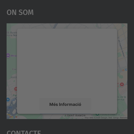
On Som
Necessitem el vostre
consentiment per carregar el
servei Google Maps!
Utilitzem un servei de tercers per incrustar
contingut del mapa que pugui recollir dades
sobre la vostra activitat. Reviseu-ne els
detalls i accepteu el servei per veure el
mapa.
Més Informació
Accepta
Contacte
powered by
Usercentrics Consent