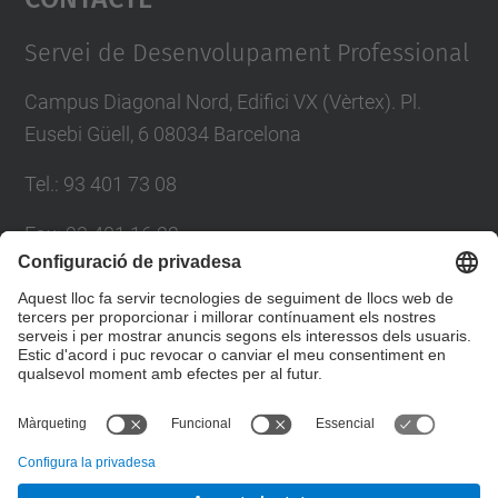
Management Platform
Servei de Desenvolupament Professional
Campus Diagonal Nord, Edifici VX (Vèrtex). Pl.
Eusebi Güell, 6 08034 Barcelona
Tel.
:
93 401 73 08
Fax
:
93 401 16 22
E-mail
:
sdp.formacio@upc.edu
Directori UPC
Formulari de contacte