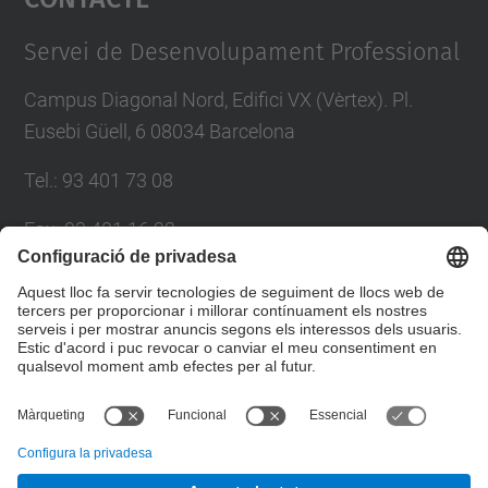
Management Platform
Servei de Desenvolupament Professional
Campus Diagonal Nord, Edifici VX (Vèrtex). Pl.
Eusebi Güell, 6 08034 Barcelona
Tel.
:
93 401 73 08
Fax
:
93 401 16 22
E-mail
:
sdp.formacio@upc.edu
Directori UPC
Formulari de contacte