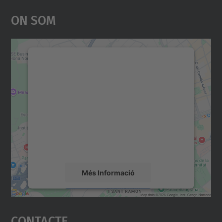
On Som
Necessitem el vostre
consentiment per carregar el
servei Google Maps!
Utilitzem un servei de tercers per incrustar
contingut del mapa que pugui recollir dades
sobre la vostra activitat. Reviseu-ne els
detalls i accepteu el servei per veure el
mapa.
Més Informació
Accepta
Contacte
powered by
Usercentrics Consent