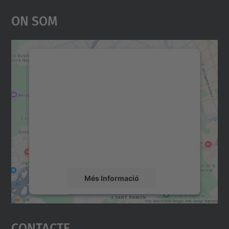
On Som
Necessitem el vostre
consentiment per carregar el
servei Google Maps!
Utilitzem un servei de tercers per incrustar
contingut del mapa que pugui recollir dades
sobre la vostra activitat. Reviseu-ne els
detalls i accepteu el servei per veure el
mapa.
Més Informació
Accepta
Contacte
powered by
Usercentrics Consent