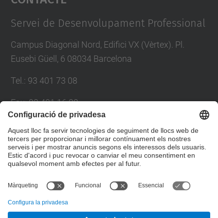
Management Platform
Servei de Desenvolupament Professional
Campus Diagonal Nord, Edifici VX (Vèrtex). Pl.
Eusebi Güell, 6 08034 Barcelona
Tel.
:
93 401 73 08
Fax
:
93 401 16 22
E-mail
:
sdp.formacio@upc.edu
Directori UPC
Formulari de contacte