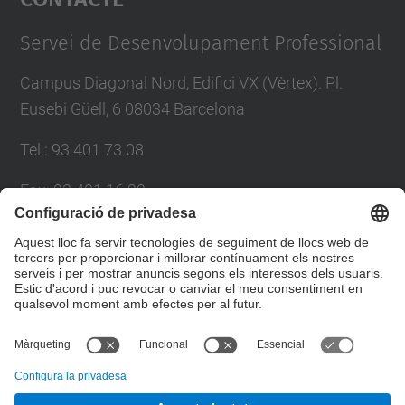
Management Platform
Servei de Desenvolupament Professional
Campus Diagonal Nord, Edifici VX (Vèrtex). Pl.
Eusebi Güell, 6 08034 Barcelona
Tel.
:
93 401 73 08
Fax
:
93 401 16 22
E-mail
:
sdp.formacio@upc.edu
Directori UPC
Formulari de contacte