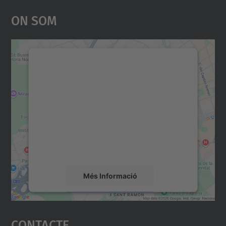
On Som
Necessitem el vostre
consentiment per carregar el
servei Google Maps!
Utilitzem un servei de tercers per incrustar
contingut del mapa que pugui recollir dades
sobre la vostra activitat. Reviseu-ne els
detalls i accepteu el servei per veure el
mapa.
Més Informació
Accepta
Contacte
powered by
Usercentrics Consent