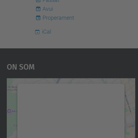
Avui
9
Properament
iCal
On Som
Necessitem el vostre consentiment
per carregar el servei Google Maps!
Utilitzem un servei de tercers per incrustar
contingut del mapa que pugui recollir dades
sobre la vostra activitat. Reviseu-ne els
detalls i accepteu el servei per veure el mapa.