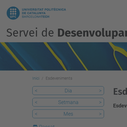
Servei de
Desenvolupam
Inici
Esdeveniments
Esd
<
Dia
>
<
Setmana
>
Esdev
<
Mes
>
Passat