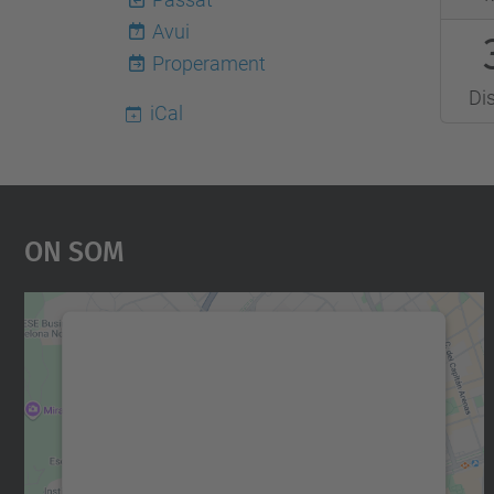
03-
Avui
7
30T13
Properament
2013-
Di
04-
iCal
30T13
On Som
Necessitem el vostre consentiment
per carregar el servei Google Maps!
Utilitzem un servei de tercers per incrustar
contingut del mapa que pugui recollir dades
sobre la vostra activitat. Reviseu-ne els
detalls i accepteu el servei per veure el mapa.