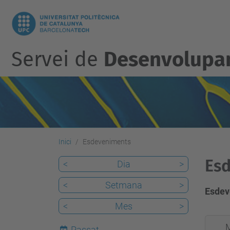
Servei de
Desenvolupam
Inici
Esdeveniments
Esd
<
Dia
>
<
Setmana
>
Esdev
<
Mes
>
2013-
Passat