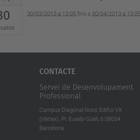
30
:05:00+01:00
30/03/2013 a 13:05
fins a
30/04/2013 a 13:0
ssabte
:05:00+02:00
Contacte
Servei de Desenvolupament
Professional
Campus Diagonal Nord, Edifici VX
(Vèrtex). Pl. Eusebi Güell, 6 08034
Barcelona