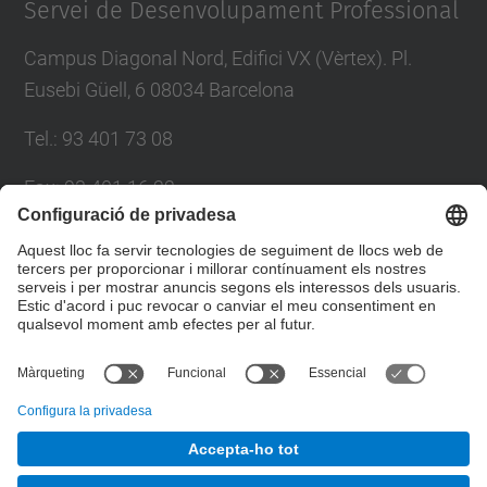
Servei de Desenvolupament Professional
Campus Diagonal Nord, Edifici VX (Vèrtex). Pl.
Eusebi Güell, 6 08034 Barcelona
Tel.
:
93 401 73 08
Fax
:
93 401 16 22
E-mail
:
sdp.formacio@upc.edu
Directori UPC
Formulari de contacte
© UPC
Servei de Desenvolupament Professional. SDP.