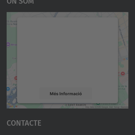
On Som
Necessitem el vostre
consentiment per carregar el
servei Google Maps!
Utilitzem un servei de tercers per incrustar
contingut del mapa que pugui recollir dades
sobre la vostra activitat. Reviseu-ne els
detalls i accepteu el servei per veure el
mapa.
Més Informació
Accepta
Contacte
powered by
Usercentrics Consent
Management Platform