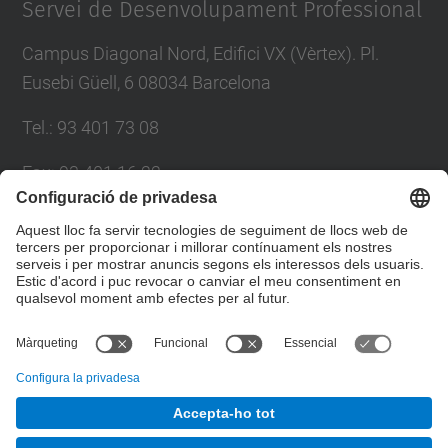
Servei de Desenvolupament Professional
Campus Diagonal Nord, Edifici VX (Vèrtex). Pl.
Eusebi Güell, 6 08034 Barcelona
Tel.
:
93 401 73 08
Fax
:
93 401 16 22
E-mail
:
sdp.formacio@upc.edu
Directori UPC
Formulari de contacte
© UPC
Servei de Desenvolupament Professional. SDP.