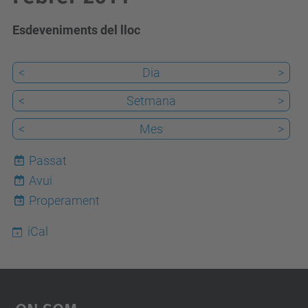
Esdeveniments del lloc
<
Dia
>
<
Setmana
>
<
Mes
>
Passat
Avui
7
Properament
iCal