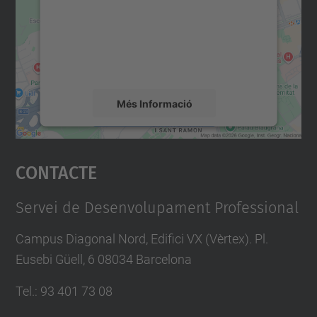
Utilitzem un servei de tercers per incrustar
contingut del mapa que pugui recollir dades
sobre la vostra activitat. Reviseu-ne els
detalls i accepteu el servei per veure el
mapa.
Més Informació
Accepta
Contacte
powered by
Usercentrics Consent
Management Platform
Servei de Desenvolupament Professional
Campus Diagonal Nord, Edifici VX (Vèrtex). Pl.
Eusebi Güell, 6 08034 Barcelona
Tel.
:
93 401 73 08