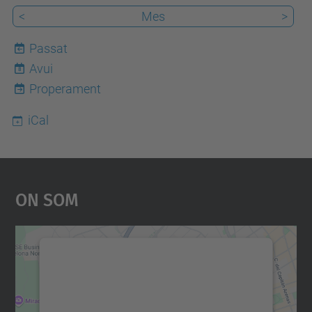
<
Mes
>
Passat
Avui
8
Properament
iCal
On Som
Necessitem el vostre
consentiment per carregar el
servei Google Maps!