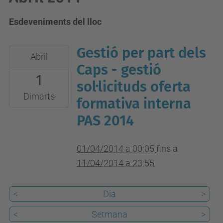
Esdeveniments del lloc
Gestió per part dels
2014-
Abril
04-
Caps - gestió
1
01T00:05:00+02:00
sol·licituds oferta
2014-
Dimarts
formativa interna
04-
PAS 2014
11T23:55:00+02:00
01/04/2014 a 00:05
fins a
11/04/2014 a 23:55
<
Dia
>
<
Setmana
>